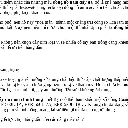
 ưu điểm khác của những mẫu
đồng hồ nam dây da
, đó là khả năng mi
 thú vị là dresswatch, nghĩa là loại đồng hồ ăn mặc, làm tiêu chuẩn ch
ng phục, phụ kiện khác nhau.
o phố, hẹn hò hay “hóa thân” thành một chàng trai công sở lịch lãm th
 nổi bật. Vậy nên, nếu chỉ được chọn một thì nhất định phải là
đồng h
i không nên chọn dây kim loại vì sẽ khiến cổ tay bạn trông càng khiê
 vẫn là ưu tiên hàng đầu.
ke hoặc giá rẻ thường sử dụng chất liệu thứ cấp, chất lượng thấp nê
róc và bung keo, ảnh hưởng nghiêm trọng về thẩm mỹ. Đó là chưa kể mộ
ộc hại, có mùi hôi, gây ảnh hưởng đến sức khỏe người dùng.
ây da nam chính hãng
nhé! Bạn có thể tham khảo một số dòng
Casi
EF-500L-1A, EFR-560L-7A, EFR-539L-1B,… Không chỉ đa dạng v
ng phú về tính năng, mang lại sự tiện lợi tối đa cho người dùng.
 là lựa chọn hàng đầu của các đấng mày râu?