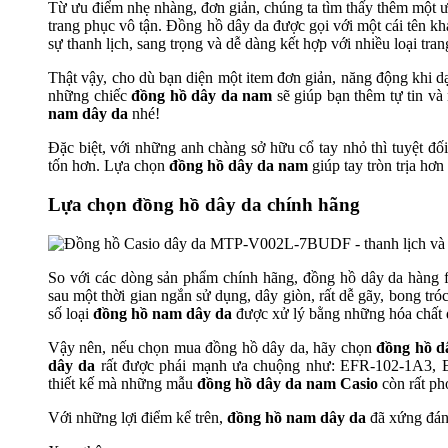
Từ ưu điểm nhẹ nhàng, đơn giản, chúng ta tìm thấy thêm một
trang phục vô tận. Đồng hồ dây da được gọi với một cái tên khá
sự thanh lịch, sang trọng và dễ dàng kết hợp với nhiều loại tra
Thật vậy, cho dù bạn diện một item đơn giản, năng động khi dạ
những chiếc
đồng hồ dây da nam
sẽ giúp bạn thêm tự tin và
nam dây da
nhé!
Đặc biệt, với những anh chàng sở hữu cổ tay nhỏ thì tuyệt đố
tốn hơn. Lựa chọn
đồng hồ dây da nam
giúp tay tròn trịa hơn
Lựa chọn đồng hồ dây da chính hãng
So với các dòng sản phẩm chính hãng, đồng hồ dây da hàng fa
sau một thời gian ngắn sử dụng, dây giòn, rất dễ gãy, bong t
số loại
đồng hồ nam dây da
được xử lý bằng những hóa chất đ
Vậy nên, nếu chọn mua đồng hồ dây da, hãy chọn
đồng hồ d
dây da
rất được phái mạnh ưa chuộng như:
EFR-102-1A3, 
thiết kế mà những mẫu
đồng hồ dây da nam Casio
còn rất pho
Với những lợi điểm kể trên,
đồng hồ nam dây da
đã xứng đáng