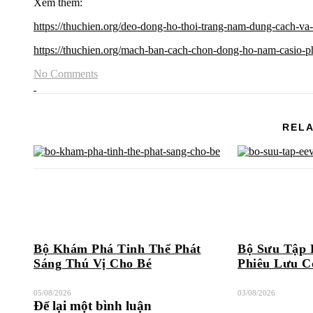
Xem thêm:
https://thuchien.org/deo-dong-ho-thoi-trang-nam-dung-cach-va
https://thuchien.org/mach-ban-cach-chon-dong-ho-nam-casio-p
No Comments
RELA
Bộ Khám Phá Tinh Thể Phát
Bộ Sưu Tập 
Sáng Thú Vị Cho Bé
Phiêu Lưu C
05/08/2026
03/08/2026
Để lại một bình luận