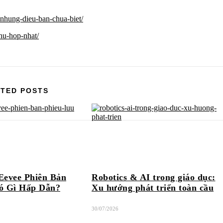
-nhung-dieu-ban-chua-biet/
hu-hop-nhat/
TED POSTS
Eevee Phiên Bản
Robotics & AI trong giáo dục:
ó Gì Hấp Dẫn?
Xu hướng phát triển toàn cầu
30/07/2026