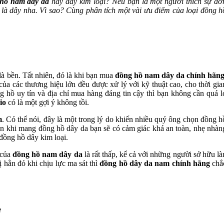
hồ nam dây da
hay dây kim loại? Nếu bạn là một người thích sự đơ
 là dây nha. Vì sao? Cùng phân tích một vài ưu điểm của loại đồng h
là bền. Tất nhiên, đó là khi bạn mua
đồng hồ nam dây da chính hãn
ủa các thương hiệu lớn đều được xử lý với kỹ thuật cao, cho thời gia
 hồ uy tín và địa chỉ mua hàng đáng tin cậy thì bạn không cần quá l
io
có là một gợi ý không tồi.
m
. Có thể nói, đây là một trong lý do khiến nhiều quý ông chọn đồng h
ên khi mang đồng hồ dây da bạn sẽ có cảm giác khá an toàn, nhẹ nhàn
đồng hồ dây kim loại.
 của
đồng hồ nam dây da
là rất thấp, kể cả với những người sở hữu là
 hằn đỏ khi chịu lực ma sát thì
đồng hồ dây da nam chính hãng
chắ