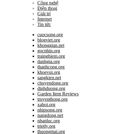
Công nghệ
Điện thoại
Giải trí
Internet
Tin tức
cuocsong.org
blogviet.org
khonggian.net
gocnhin.org
trainghiem.org
danhgia.org
thanhcong.org
khoevui.org
sangkien.net
chuyendong.org
dinhduong.org
Garden Item Reviews
truyenthong.org
xahoi.org
nhipsong.org
nangdong.net
nhanluc.org
trietly.org
thuongmai.org