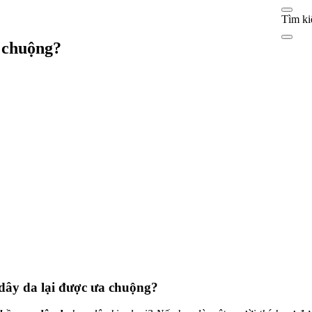
Tìm ki
a chuộng?
dây da lại được ưa chuộng?