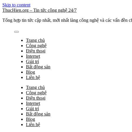
Skip to content
ThucHien.org – Tin tức công nghệ 24/7
Tổng hợp tin tức cập nhất, mới nhất làng công nghệ và các vấn đền c
Trang chủ
Công nghệ
Điện thoại
Internet
Giải trí
Bất động sản
Blog
Liên hệ
Trang chủ
Công nghệ
Điện thoại
Internet
Giải trí
Bất động sản
Blog
Liên hệ