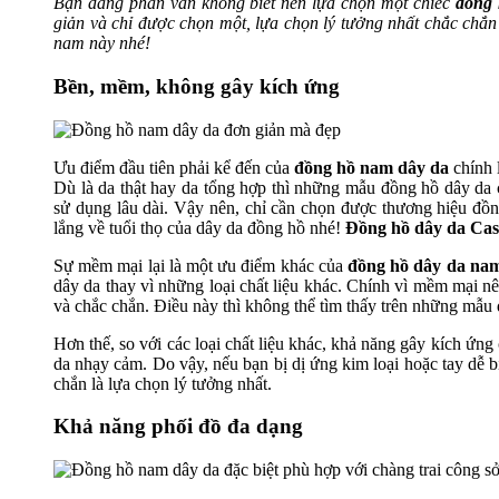
Bạn đang phân vân không biết nên lựa chọn một chiếc
đồng 
giản và chỉ được chọn một, lựa chọn lý tưởng nhất chắc chắn
nam này nhé!
Bền, mềm, không gây kích ứng
Ưu điểm đầu tiên phải kể đến của
đồng hồ nam dây da
chính 
Dù là da thật hay da tổng hợp thì những mẫu đồng hồ dây da c
sử dụng lâu dài. Vậy nên, chỉ cần chọn được thương hiệu đồng
lắng về tuổi thọ của dây da đồng hồ nhé!
Đồng hồ dây da Cas
Sự mềm mại lại là một ưu điểm khác của
đồng hồ dây da na
dây da thay vì những loại chất liệu khác. Chính vì mềm mại n
và chắc chắn. Điều này thì không thể tìm thấy trên những mẫu 
Hơn thế, so với các loại chất liệu khác, khả năng gây kích ứng
da nhạy cảm. Do vậy, nếu bạn bị dị ứng kim loại hoặc tay dễ bị
chắn là lựa chọn lý tưởng nhất.
Khả năng phối đồ đa dạng