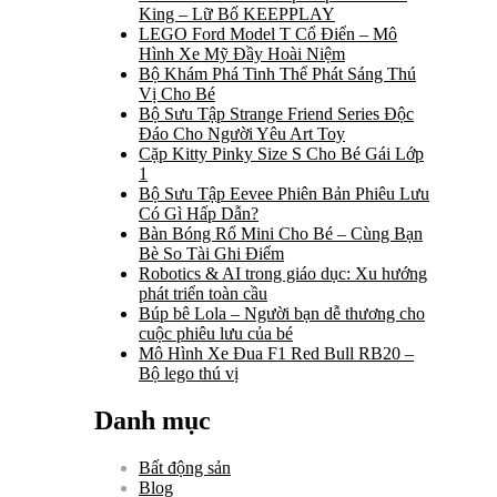
King – Lữ Bố KEEPPLAY
LEGO Ford Model T Cổ Điển – Mô
Hình Xe Mỹ Đầy Hoài Niệm
Bộ Khám Phá Tinh Thể Phát Sáng Thú
Vị Cho Bé
Bộ Sưu Tập Strange Friend Series Độc
Đáo Cho Người Yêu Art Toy
Cặp Kitty Pinky Size S Cho Bé Gái Lớp
1
Bộ Sưu Tập Eevee Phiên Bản Phiêu Lưu
Có Gì Hấp Dẫn?
Bàn Bóng Rổ Mini Cho Bé – Cùng Bạn
Bè So Tài Ghi Điểm
Robotics & AI trong giáo dục: Xu hướng
phát triển toàn cầu
Búp bê Lola – Người bạn dễ thương cho
cuộc phiêu lưu của bé
Mô Hình Xe Đua F1 Red Bull RB20 –
Bộ lego thú vị
Danh mục
Bất động sản
Blog