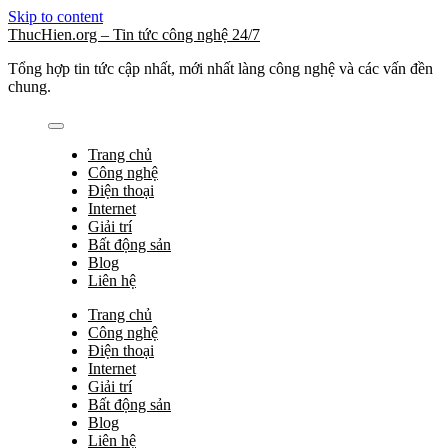
Skip to content
ThucHien.org – Tin tức công nghệ 24/7
Tổng hợp tin tức cập nhất, mới nhất làng công nghệ và các vấn đền
chung.
Trang chủ
Công nghệ
Điện thoại
Internet
Giải trí
Bất động sản
Blog
Liên hệ
Trang chủ
Công nghệ
Điện thoại
Internet
Giải trí
Bất động sản
Blog
Liên hệ