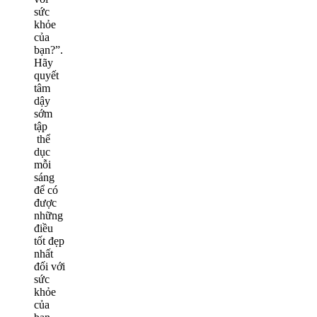
sức
khỏe
của
bạn?”.
Hãy
quyết
tâm
dậy
sớm
tập
thể
dục
mỗi
sáng
để có
được
những
điều
tốt đẹp
nhất
đối với
sức
khỏe
của