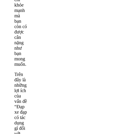
khỏe
mạnh
mà
bạn
còn có
được
cân
nặng
như
bạn
mong
muốn.
Trên
đây là
những
lợi ích
của
vấn đề
“Đạp
xe đạp
có tác
dụng
gì đối
với