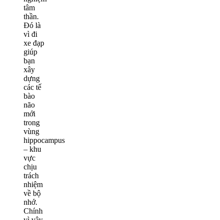
tâm
thần.
Đó là
vì đi
xe đạp
giúp
bạn
xây
dựng
các tế
bào
não
mới
trong
vùng
hippocampus
– khu
vực
chịu
trách
nhiệm
về bộ
nhớ.
Chính
vì vậy,