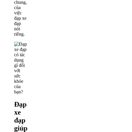
chung,
của
việc
đạp xe
đạp
nói
riêng.
Đạp
xe
đạp
giúp