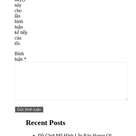
này
cho
lần
bình
luận
kế tiếp
của
tôi.
Bình
luận
*
Recent Posts
Đồ Chơi Mô Hình Lắp Ráp Honor Of