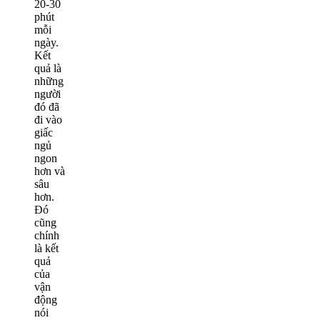
20-30
phút
mỗi
ngày.
Kết
quả là
những
người
đó đã
đi vào
giấc
ngủ
ngon
hơn và
sâu
hơn.
Đó
cũng
chính
là kết
quả
của
vận
động
nói