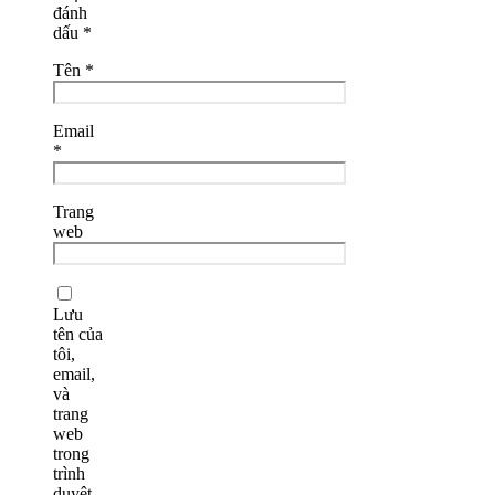
đánh
dấu
*
Tên
*
Email
*
Trang
web
Lưu
tên của
tôi,
email,
và
trang
web
trong
trình
duyệt