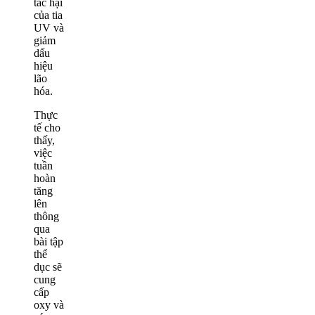
tác hại
của tia
UV và
giảm
dấu
hiệu
lão
hóa.
Thực
tế cho
thấy,
việc
tuần
hoàn
tăng
lên
thông
qua
bài tập
thể
dục sẽ
cung
cấp
oxy và