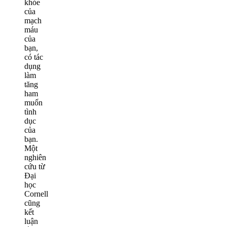
khỏe
của
mạch
máu
của
bạn,
có tác
dụng
làm
tăng
ham
muốn
tình
dục
của
bạn.
Một
nghiên
cứu từ
Đại
học
Cornell
cũng
kết
luận