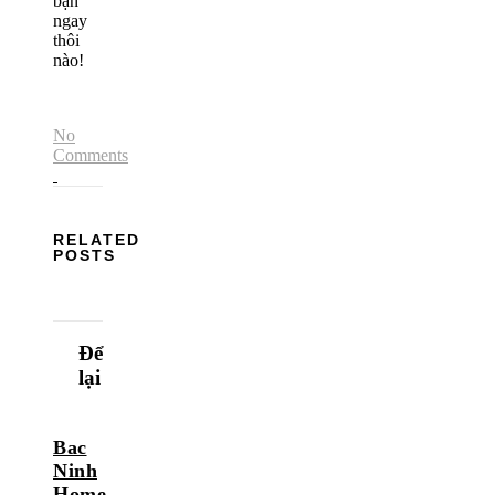
bạn
ngay
thôi
nào!
No
Comments
RELATED
POSTS
Để
lại
Bac
Ninh
Home