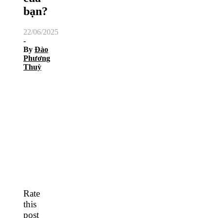
bạn?
22/06/2025
-
By
Đào
Phương
Thuỳ
Rate
this
post