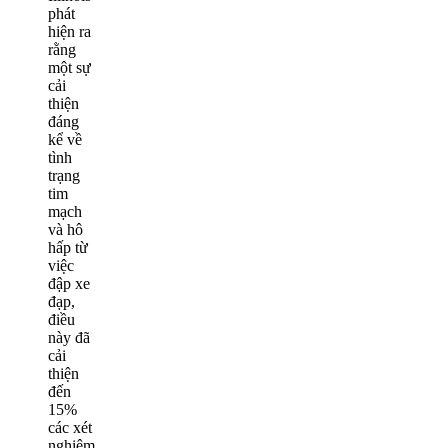
phát
hiện ra
rằng
một sự
cải
thiện
đáng
kể về
tình
trạng
tim
mạch
và hô
hấp từ
việc
đập xe
đạp,
điều
này đã
cải
thiện
đến
15%
các xét
nghiệm