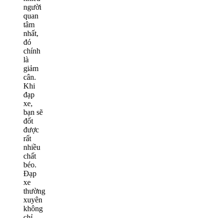
người
quan
tâm
nhất,
đó
chính
là
giảm
cân.
Khi
đạp
xe,
bạn sẽ
đốt
được
rất
nhiều
chất
béo.
Đạp
xe
thường
xuyên
không
chỉ