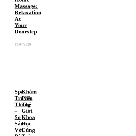
Massage:
Relaxation
At
Your
Doorstep
13/04/2026
Spa
Khám
Truyền
Phá
Thống
Thế
–
Giới
So
Khoa
Sánh
Học
Với
Cùng