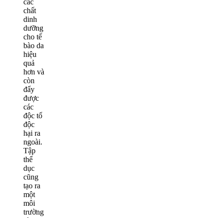
các
chất
dinh
dưỡng
cho tế
bào da
hiệu
quả
hơn và
còn
đẩy
được
các
độc tố
độc
hại ra
ngoài.
Tập
thể
dục
cũng
tạo ra
một
môi
trường