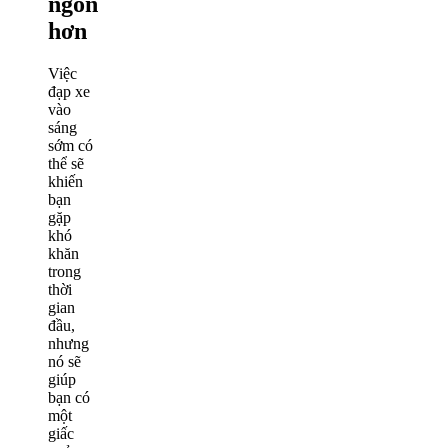
ngon
hơn
Việc
đạp xe
vào
sáng
sớm có
thể sẽ
khiến
bạn
gặp
khó
khăn
trong
thời
gian
đầu,
nhưng
nó sẽ
giúp
bạn có
một
giấc