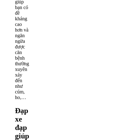
giúp
bạn có
đề
kháng
cao
hơn và
ngăn
ngừa
được
căn
bệnh
thường
xuyên
xảy
đến
như
cúm,
ho,…
Đạp
xe
đạp
giúp