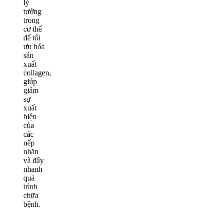
lý
tưởng
trong
cơ thể
để tối
ưu hóa
sản
xuất
collagen,
giúp
giảm
sự
xuất
hiện
của
các
nếp
nhăn
và đẩy
nhanh
quá
trình
chữa
bệnh.