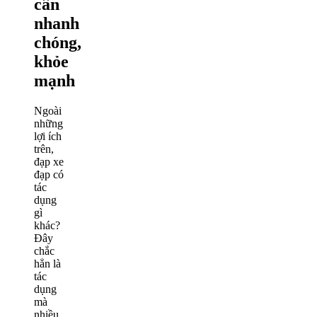
cân
nhanh
chóng,
khỏe
mạnh
Ngoài
những
lợi ích
trên,
đạp xe
đạp có
tác
dụng
gì
khác?
Đây
chắc
hẳn là
tác
dụng
mà
nhiều